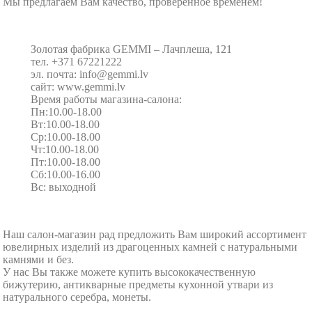
Мы предлагаем Вам качество, проверенное временем!
Золотая фабрика GEMMI – Лачплеша, 121
тел. +371 67221222
эл. почта: info@gemmi.lv
сайт: www.gemmi.lv
Время работы магазина-салона:
Пн:10.00-18.00
Вт:10.00-18.00
Ср:10.00-18.00
Чт:10.00-18.00
Пт:10.00-18.00
Сб:10.00-16.00
Вс: выходной
Наш салон-магазин рад предложить Вам широкий ассортимент
ювелирных изделий из драгоценных камней с натуральными
камнями и без.
У нас Вы также можете купить высококачественную
бижутерию, антикварные предметы кухонной утвари из
натурального серебра, монеты.