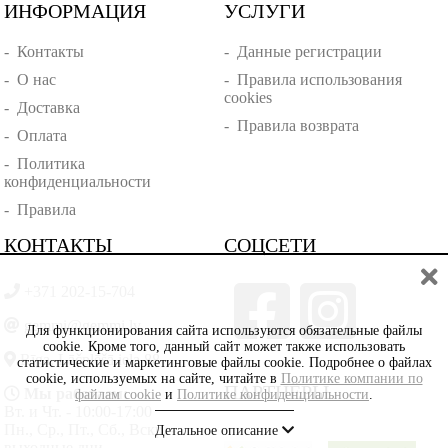
ИНФОРМАЦИЯ
УСЛУГИ
-
Контакты
-
Данные регистрации
-
О нас
-
Правила использования
cookies
-
Доставка
-
Правила возврата
-
Оплата
-
Политика
конфиденциальности
-
Правила
КОНТАКТЫ
СОЦСЕТИ
+371 202-15-704
gemmi@gemmi.lv
Для функционирования сайта используются обязательные файлы
cookie. Кроме того, данный сайт может также использовать
Rīga, Lāčplēšā iela 88
статистические и маркетинговые файлы cookie. Подробнее о файлах
cookie, используемых на сайте, читайте в
Политике компании по
ПАРТНЁРЫ
Мы работаем:
файлам cookie
и
Политике конфиденциальности
.
Вт. и Чт. - 10:00-17:00
Пн., Ср., Пт., Сб., Вскр. -
Детальное описание
выходные дни