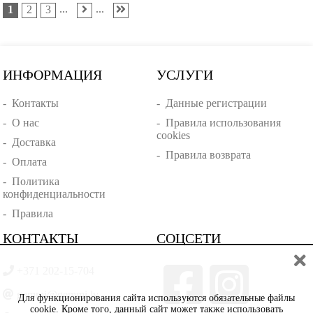
...
...
1
2
3
ИНФОРМАЦИЯ
УСЛУГИ
-
Контакты
-
Данные регистрации
-
О нас
-
Правила использования
cookies
-
Доставка
-
Правила возврата
-
Оплата
-
Политика
конфиденциальности
-
Правила
КОНТАКТЫ
СОЦСЕТИ
+371 202-15-704
gemmi@gemmi.lv
Для функционирования сайта используются обязательные файлы
cookie. Кроме того, данный сайт может также использовать