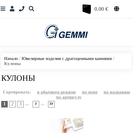
0.00
€
Начало
/
Ювелирные изделия с драгоценными камнями
/
Кулоны
КУЛОНЫ
Сортировать:
в обычном режиме
по цене
по названию
по артикулу
...
...
1
2
3