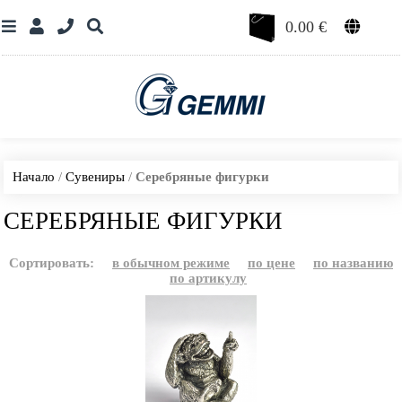
0.00
€
Начало
/
Сувениры
/
Серебряные фигурки
СЕРЕБРЯНЫЕ ФИГУРКИ
Сортировать:
в обычном режиме
по цене
по названию
по артикулу