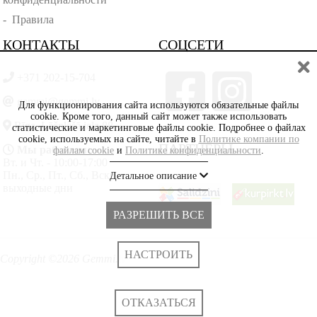
-
Правила
КОНТАКТЫ
СОЦСЕТИ
+371 202-15-704
gemmi@gemmi.lv
Для функционирования сайта используются обязательные файлы
cookie. Кроме того, данный сайт может также использовать
Rīga, Lāčplēšā iela 88
статистические и маркетинговые файлы cookie. Подробнее о файлах
cookie, используемых на сайте, читайте в
Политике компании по
ПАРТНЁРЫ
Мы работаем:
файлам cookie
и
Политике конфиденциальности
.
Вт. и Чт. - 10:00-17:00
Пн., Ср., Пт., Сб., Вскр. -
Детальное описание
выходные дни
РАЗРЕШИТЬ ВСЕ
НАСТРОИТЬ
Copyright ©2026 Gemmi.lv
ОТКАЗАТЬСЯ