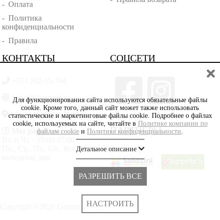
-
Оплата
-
Политика
конфиденциальности
-
Правила
КОНТАКТЫ
СОЦСЕТИ
+371 202-15-704
gemmi@gemmi.lv
Для функционирования сайта используются обязательные файлы
cookie. Кроме того, данный сайт может также использовать
Rīga, Lāčplēšā iela 88
статистические и маркетинговые файлы cookie. Подробнее о файлах
cookie, используемых на сайте, читайте в
Политике компании по
ПАРТНЁРЫ
Мы работаем:
файлам cookie
и
Политике конфиденциальности
.
Вт. и Чт. - 10:00-17:00
Пн., Ср., Пт., Сб., Вскр. -
Детальное описание
выходные дни
РАЗРЕШИТЬ ВСЕ
НАСТРОИТЬ
Copyright ©2026 Gemmi.lv