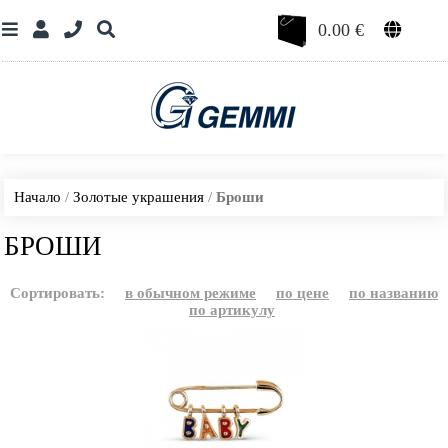
0.00
€
Начало
/
Золотые украшения
/
Броши
БРОШИ
Сортировать:
в обычном режиме
по цене
по названию
по артикулу