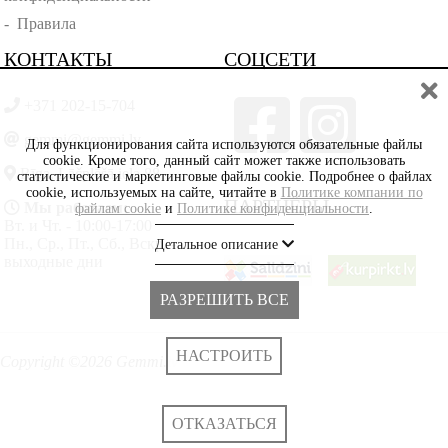
-
Правила
КОНТАКТЫ
СОЦСЕТИ
+371 202-15-704
gemmi@gemmi.lv
Для функционирования сайта используются обязательные файлы
cookie. Кроме того, данный сайт может также использовать
Rīga, Lāčplēšā iela 88
статистические и маркетинговые файлы cookie. Подробнее о файлах
cookie, используемых на сайте, читайте в
Политике компании по
ПАРТНЁРЫ
Мы работаем:
файлам cookie
и
Политике конфиденциальности
.
Вт. и Чт. - 10:00-17:00
Пн., Ср., Пт., Сб., Вскр. -
Детальное описание
выходные дни
РАЗРЕШИТЬ ВСЕ
НАСТРОИТЬ
Copyright ©2026 Gemmi.lv
ОТКАЗАТЬСЯ