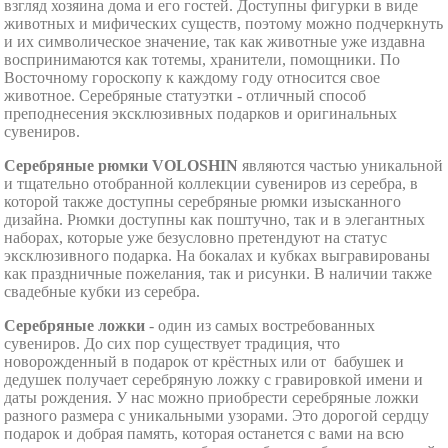
взгляд хозяина дома и его гостей. Доступны фигурки в виде
животных и мифических существ, поэтому можно подчеркнуть
и их символическое значение, так как животные уже издавна
воспринимаются как тотемы, хранители, помощники. По
Восточному гороскопу к каждому году относится свое
животное. Серебряные статуэтки - отличный способ
преподнесения эксклюзивных подарков и оригинальных
сувениров.
Серебряные рюмки VOLOSHIN
являются частью уникальной
и тщательно отобранной коллекции сувениров из серебра, в
которой также доступны серебряные рюмки изысканного
дизайна. Рюмки доступны как поштучно, так и в элегантных
наборах, которые уже безусловно претендуют на статус
эксклюзивного подарка. На бокалах и кубках выгравированы
как праздничные пожелания, так и рисунки. В наличии также
свадебные кубки из серебра.
Серебряные ложки
- один из самых востребованных
сувениров. До сих пор существует традиция, что
новорожденный в подарок от крёстных или от бабушек и
дедушек получает серебряную ложку с гравировкой имени и
даты рождения. У нас можно приобрести серебряные ложки
разного размера с уникальными узорами. Это дорогой сердцу
подарок и добрая память, которая останется с вами на всю