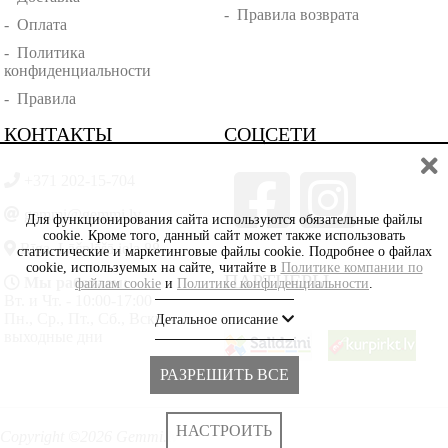
-
Правила возврата
-
Оплата
-
Политика
конфиденциальности
-
Правила
КОНТАКТЫ
СОЦСЕТИ
+371 202-15-704
gemmi@gemmi.lv
Для функционирования сайта используются обязательные файлы
cookie. Кроме того, данный сайт может также использовать
Rīga, Lāčplēšā iela 88
статистические и маркетинговые файлы cookie. Подробнее о файлах
cookie, используемых на сайте, читайте в
Политике компании по
ПАРТНЁРЫ
Мы работаем:
файлам cookie
и
Политике конфиденциальности
.
Вт. и Чт. - 10:00-17:00
Пн., Ср., Пт., Сб., Вскр. -
Детальное описание
выходные дни
РАЗРЕШИТЬ ВСЕ
НАСТРОИТЬ
Copyright ©2026 Gemmi.lv