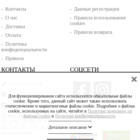
-
Контакты
-
Данные регистрации
-
О нас
-
Правила использования
cookies
-
Доставка
-
Правила возврата
-
Оплата
-
Политика
конфиденциальности
-
Правила
КОНТАКТЫ
СОЦСЕТИ
+371 202-15-704
gemmi@gemmi.lv
Для функционирования сайта используются обязательные файлы
cookie. Кроме того, данный сайт может также использовать
Rīga, Lāčplēšā iela 88
статистические и маркетинговые файлы cookie. Подробнее о файлах
cookie, используемых на сайте, читайте в
Политике компании по
ПАРТНЁРЫ
Мы работаем:
файлам cookie
и
Политике конфиденциальности
.
Вт. и Чт. - 10:00-17:00
Пн., Ср., Пт., Сб., Вскр. -
Детальное описание
выходные дни