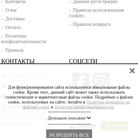
-
Контакты
-
Данные регистрации
-
О нас
-
Правила использования
cookies
-
Доставка
-
Правила возврата
-
Оплата
-
Политика
конфиденциальности
-
Правила
КОНТАКТЫ
СОЦСЕТИ
+371 202-15-704
gemmi@gemmi.lv
Для функционирования сайта используются обязательные файлы
cookie. Кроме того, данный сайт может также использовать
Rīga, Lāčplēšā iela 88
статистические и маркетинговые файлы cookie. Подробнее о файлах
cookie, используемых на сайте, читайте в
Политике компании по
ПАРТНЁРЫ
Мы работаем:
файлам cookie
и
Политике конфиденциальности
.
Вт. и Чт. - 10:00-17:00
Пн., Ср., Пт., Сб., Вскр. -
Детальное описание
выходные дни
РАЗРЕШИТЬ ВСЕ