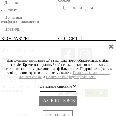
cookies
-
Доставка
-
Правила возврата
-
Оплата
-
Политика
конфиденциальности
-
Правила
КОНТАКТЫ
СОЦСЕТИ
+371 202-15-704
gemmi@gemmi.lv
Для функционирования сайта используются обязательные файлы
cookie. Кроме того, данный сайт может также использовать
Rīga, Lāčplēšā iela 88
статистические и маркетинговые файлы cookie. Подробнее о файлах
cookie, используемых на сайте, читайте в
Политике компании по
ПАРТНЁРЫ
Мы работаем:
файлам cookie
и
Политике конфиденциальности
.
Вт. и Чт. - 10:00-17:00
Пн., Ср., Пт., Сб., Вскр. -
Детальное описание
выходные дни
РАЗРЕШИТЬ ВСЕ
НАСТРОИТЬ