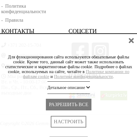
-
Политика
конфиденциальности
-
Правила
КОНТАКТЫ
СОЦСЕТИ
+371 202-15-704
gemmi@gemmi.lv
Для функционирования сайта используются обязательные файлы
cookie. Кроме того, данный сайт может также использовать
Rīga, Lāčplēšā iela 88
статистические и маркетинговые файлы cookie. Подробнее о файлах
cookie, используемых на сайте, читайте в
Политике компании по
ПАРТНЁРЫ
Мы работаем:
файлам cookie
и
Политике конфиденциальности
.
Вт. и Чт. - 10:00-17:00
Пн., Ср., Пт., Сб., Вскр. -
Детальное описание
выходные дни
РАЗРЕШИТЬ ВСЕ
НАСТРОИТЬ
Copyright ©2026 Gemmi.lv