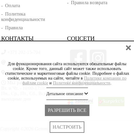
-
Правила возврата
-
Оплата
-
Политика
конфиденциальности
-
Правила
КОНТАКТЫ
СОЦСЕТИ
+371 202-15-704
gemmi@gemmi.lv
Для функционирования сайта используются обязательные файлы
cookie. Кроме того, данный сайт может также использовать
Rīga, Lāčplēšā iela 88
статистические и маркетинговые файлы cookie. Подробнее о файлах
cookie, используемых на сайте, читайте в
Политике компании по
ПАРТНЁРЫ
Мы работаем:
файлам cookie
и
Политике конфиденциальности
.
Вт. и Чт. - 10:00-17:00
Пн., Ср., Пт., Сб., Вскр. -
Детальное описание
выходные дни
РАЗРЕШИТЬ ВСЕ
НАСТРОИТЬ
Copyright ©2026 Gemmi.lv