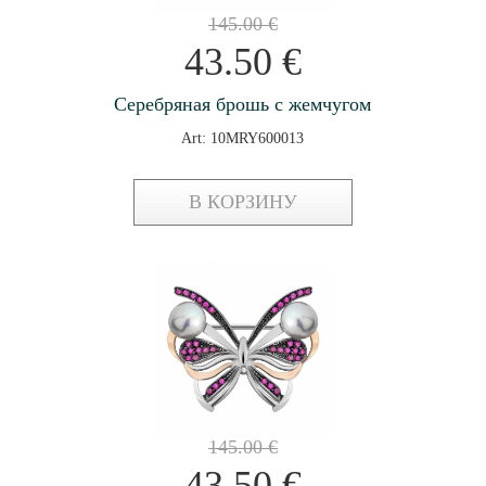
145.00
€
43.50
€
Серебряная брошь с жемчугом
Art: 10MRY600013
В КОРЗИНУ
145.00
€
43.50
€