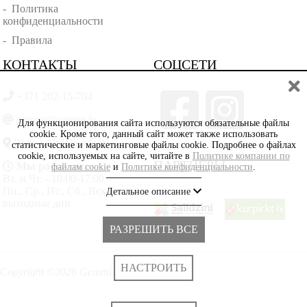
-
Политика
конфиденциальности
-
Правила
КОНТАКТЫ
СОЦСЕТИ
+371 202-15-704
gemmi@gemmi.lv
Для функционирования сайта используются обязательные файлы
cookie. Кроме того, данный сайт может также использовать
Rīga, Lāčplēšā iela 88
статистические и маркетинговые файлы cookie. Подробнее о файлах
cookie, используемых на сайте, читайте в
Политике компании по
ПАРТНЁРЫ
Мы работаем:
файлам cookie
и
Политике конфиденциальности
.
Вт. и Чт. - 10:00-17:00
Пн., Ср., Пт., Сб., Вскр. -
Детальное описание
выходные дни
РАЗРЕШИТЬ ВСЕ
НАСТРОИТЬ
Copyright ©2026 Gemmi.lv