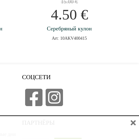
15.00
€
4.50
€
н
Серебряный кулон
Art: 10AKV400415
СОЦСЕТИ
ПАРТНЁРЫ
дные дни