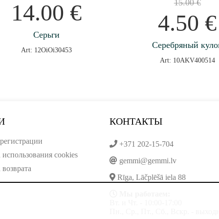
15.00
€
14.00
€
4.50
€
Серьги
Серебряный куло
Art: 12OiOi30453
Art: 10AKV400514
И
КОНТАКТЫ
регистрации
+371 202-15-704
 использования cookies
gemmi@gemmi.lv
 возврата
Rīga, Lāčplēšā iela 88
Мы работаем:
Вт. и Чт. - 10:00-17:00
Пн., Ср., Пт., Сб., Вскр. - выхо