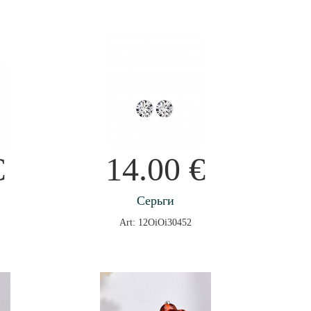
€
14.00
€
Серьги
Art: 12OiOi30452