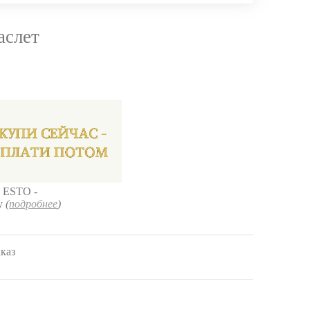
аслет
 ESTO -
ку
(
подробнее
)
аказ