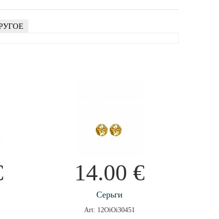
РУГОЕ
€
14.00
€
Серьги
Art: 12OiOi30451