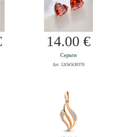
€
14.00
€
Серьги
Art: 12OiOi30370